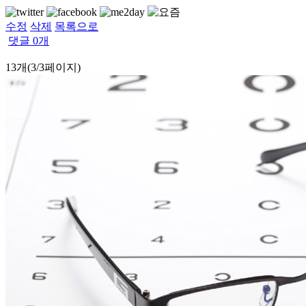
수정
삭제
목록으로
댓글
0
개
13개(3/3페이지)